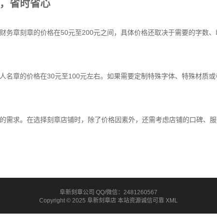
，省时省心
财务章刻章的价格在50元至200元之间，具体价格还取决于需要的字数
人名章的价格在30元至100元左右。如果需要定制特殊字体、特殊材质
的需求。在选择刻章店铺时，除了价格因素外，还需考虑店铺的口碑、服
阜新刻章公司 QQ/微信：2481260567
Copyright © 2025 阜新刻章店 本站资源诚信可靠
XML