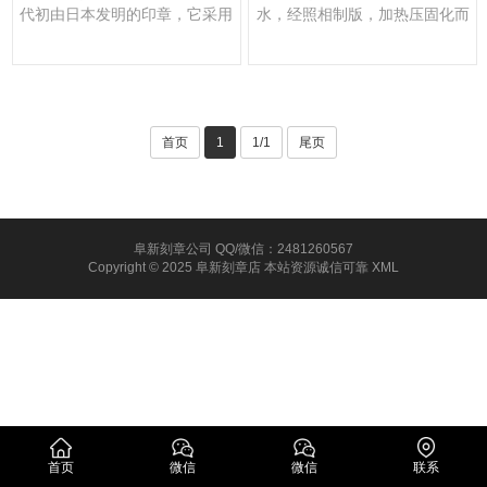
代初由日本发明的印章，它采用
水，经照相制版，加热压固化而
一种特殊的化学合成材料制···
成。
首页
1
1/1
尾页
阜新刻章公司 QQ/微信：2481260567
Copyright © 2025 阜新刻章店 本站资源诚信可靠
XML
首页
微信
微信
联系