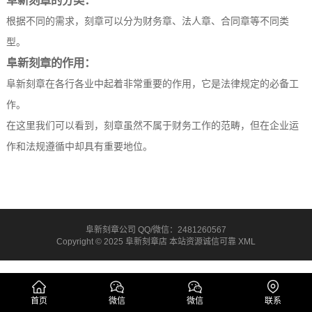
阜新刻章的分类：
根据不同的需求，刻章可以分为财务章、法人章、合同章等不同类
型。
阜新刻章的作用：
阜新刻章在各行各业中起着非常重要的作用，它是法律规定的必备工
作。
在这里我们可以看到，刻章虽然不属于财务工作的范畴，但在企业运
作和法规遵循中却具有重要地位。
阜新刻章公司 QQ/微信：2481260567
Copyright © 2025 阜新刻章店 本站资源诚信可靠
XML
首页
微信
微信
联系